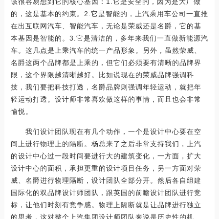
该很容易想到它的核心基因：1.它是安全的，因为是大厂做
的，这是基本的约束。2.它是智能的，上汽乘用车公司一直推
在出互联网汽车、智能汽车，无论是荣威还是名爵，它的基
本基因是智能的。3.它是清洁的，多年来我们一直做新能源汽
车。这几点是上乘汽车的统一产品形象。另外，虽然荣威、
名爵这两个品牌都是上乘的，但它们必须要有清晰的品牌界
限，这个界限越清晰越好。比如说现在的荣威品牌强调科
技，我们要把科技打透，名爵品牌则强调年轻运动，就把年
轻运动打透。设计师非常喜欢做这样的事情，而且也会非常
愉悦。
我们设计团队现在有几个动作，一个是设计中心要在空
间上进行物理上的隔断。杨总来了之后非常支持我们，上汽
的设计中心过一段时间要进行大的建筑变化，一方面，扩大
设计中心的面积，承担更重的设计项目任务，另一方面对荣
威、名爵进行物理隔断，设计团队全部分开。然后各自组建
国际化的双品牌设计师团队，跟英国的前瞻设计团队进行竞
标，让他们时刻有竞争感。物理上隔断就是让品牌进行独立
的思考，这对整个上汽集团设计师团队来说是历史性的机