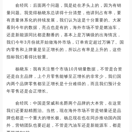
俞经民：后面两个问题，我是处在矛头上的，因为有销
量问题。我觉得杨晓东总讲得十分清楚，他讲到占有率，要
有质量体系化的持续发展，我们认为这是十分重要的。大家
看到今年的数据，亮点也是有的，海外市场不管是燃油车，
还是新能源同比都是翻番的，基本上是万辆级的出海情况，
我们今年3月份就开始做海外市场，订单肯定超过万辆了。国
内零售和上牌量是呈正增长的，所以占有率是上升的，这些
指标我们看得比较重。
杨晓东：我有关注整个市场10月销量数据，不管是合资
还是自主品牌，上个月零售能够呈正增长的非常少，我们国
内两个品牌零售都呈正增长是十分难得的，而且我们预计全
年零售还是会正增长。
俞经民：中国是荣威和名爵两个品牌的大本营，在这里
我们还要励精图治。当然，现在海外市场不管是销量还是品
牌也都是一个重大的增长极。杨总现在也在同步推动国内国
外，营销团队也要赶超，不管是汽油车还是新能源车，都是