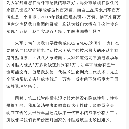
为大家知道您在海外市场做的非常好，海外市场现在接任的
余德总也说2025年能够达到百万辆。而自主品牌乘用车百万
辆也是一个目标，2018年我们已经实现72万辆。接下来百万
辆肯定也是我们集团的目标，您认为我们大概在什么时候会
实现百万辆，我们实现百万辆，要解决哪些问题？
朱军：为什么我们要做荣威RX5 eMAX这辆车，为什么
要做第二代智能插电混动技术？第二代技术最大的驱动力就
是补贴退坡。可以跟大家透露，大家知道这两年插电混动车
的补贴大概从2万多块钱变到只有1万，明年可能会有五千，
也可能没有。但是我从第一代技术进化到第二代技术，光这
个驱动系统节省的成本就是一万多，成本的下降幅度大于国
家补退坡的幅度。
同时，第二代智能插电混动技术并没有降低性能，性能
是提升的。我希望消费者能够喜欢这个性能，能够愿意买。
现在在售的大部分车型还是以第一代技术的成本价格为主，
所以使得我们要降价应对国家的补贴退坡是比较困难的。