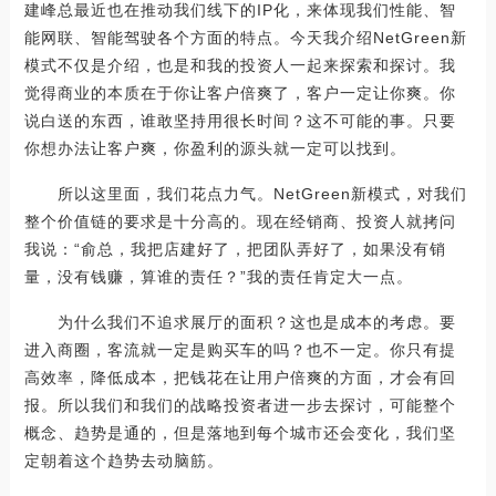
建峰总最近也在推动我们线下的IP化，来体现我们性能、智
能网联、智能驾驶各个方面的特点。今天我介绍NetGreen新
模式不仅是介绍，也是和我的投资人一起来探索和探讨。我
觉得商业的本质在于你让客户倍爽了，客户一定让你爽。你
说白送的东西，谁敢坚持用很长时间？这不可能的事。只要
你想办法让客户爽，你盈利的源头就一定可以找到。
所以这里面，我们花点力气。NetGreen新模式，对我们
整个价值链的要求是十分高的。现在经销商、投资人就拷问
我说：“俞总，我把店建好了，把团队弄好了，如果没有销
量，没有钱赚，算谁的责任？”我的责任肯定大一点。
为什么我们不追求展厅的面积？这也是成本的考虑。要
进入商圈，客流就一定是购买车的吗？也不一定。你只有提
高效率，降低成本，把钱花在让用户倍爽的方面，才会有回
报。所以我们和我们的战略投资者进一步去探讨，可能整个
概念、趋势是通的，但是落地到每个城市还会变化，我们坚
定朝着这个趋势去动脑筋。