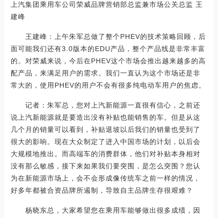
上汽集团乘用车公司荣威品牌营销部总监兼市场公关总监 王
建峰
王建峰：上午朱军总做了整个PHEV的技术策略回顾，后
面可能我们还有3.0版本的EDU产品，整个产品线是非常丰富
的。对荣威来说，今后在PHEV这个市场会推出越来越多的高
配产品，来满足用户的需求。我们一直认为这个市场还是非
常大的，使用PHEV的用户不会有很多纯电动车用户的焦虑。
记者：朱军总，您对上汽新能源一直很有信心，之前还
说上汽新能源就是要造出没有补贴也能销售的车。但是从这
几个月的销量可以看到，补贴退坡以后我们的销量也受到了
很大的影响。现在大众制定了进入中国市场的计划，以后会
大规模地推出。而高端车的消费群体，他们对补贴本身相对
没有那么敏感，接下来如果我们要突围，是怎么突围？您认
为在新能源市场上，会不会形成像传统车之前一样的情况，
好多年都被合资品牌所遏制，导致自主品牌生存很艰难？
杨晓东总，大家希望您在乘用车能够做出很多成绩，因