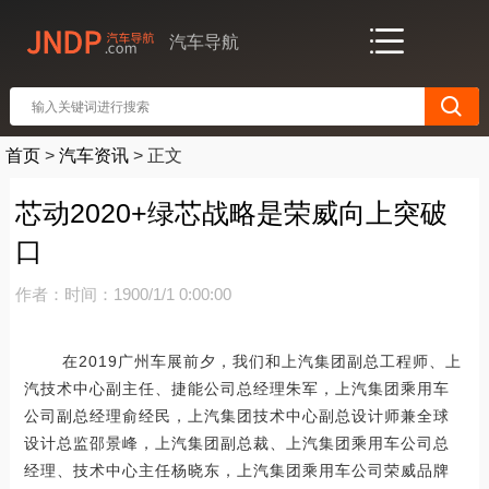
汽车导航
首页
>
汽车资讯
>
正文
芯动2020+绿芯战略是荣威向上突破
口
作者：
时间：1900/1/1 0:00:00
在2019广州车展前夕，我们和上汽集团副总工程师、上
汽技术中心副主任、捷能公司总经理朱军，上汽集团乘用车
公司副总经理俞经民，上汽集团技术中心副总设计师兼全球
设计总监邵景峰，上汽集团副总裁、上汽集团乘用车公司总
经理、技术中心主任杨晓东，上汽集团乘用车公司荣威品牌