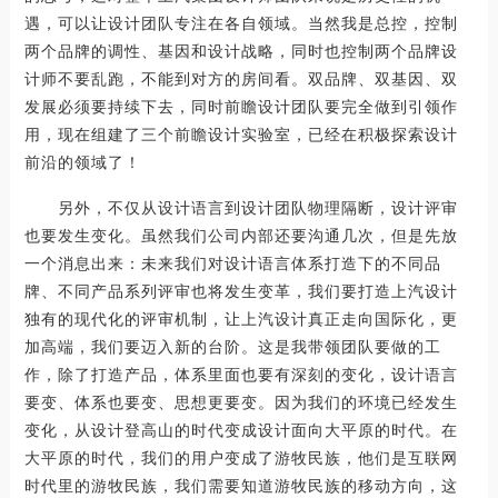
遇，可以让设计团队专注在各自领域。当然我是总控，控制
两个品牌的调性、基因和设计战略，同时也控制两个品牌设
计师不要乱跑，不能到对方的房间看。双品牌、双基因、双
发展必须要持续下去，同时前瞻设计团队要完全做到引领作
用，现在组建了三个前瞻设计实验室，已经在积极探索设计
前沿的领域了！
另外，不仅从设计语言到设计团队物理隔断，设计评审
也要发生变化。虽然我们公司内部还要沟通几次，但是先放
一个消息出来：未来我们对设计语言体系打造下的不同品
牌、不同产品系列评审也将发生变革，我们要打造上汽设计
独有的现代化的评审机制，让上汽设计真正走向国际化，更
加高端，我们要迈入新的台阶。这是我带领团队要做的工
作，除了打造产品，体系里面也要有深刻的变化，设计语言
要变、体系也要变、思想更要变。因为我们的环境已经发生
变化，从设计登高山的时代变成设计面向大平原的时代。在
大平原的时代，我们的用户变成了游牧民族，他们是互联网
时代里的游牧民族，我们需要知道游牧民族的移动方向，这