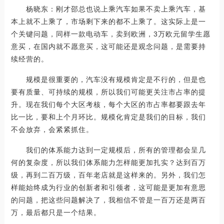
杨晓东：刚才邵总也说上乘汽车如果不卖上乘汽车，基
本上就不上乘了，市场剩下来的都不上乘了。这实际上是一
个关键问题，同样一款电动车，卖到欧洲，3万欧元留学生愿
意买，在国内就不愿意买，这可能还是观念问题，是需要持
续经营的。
规模是很重要的，汽车没有规模肯定是不行的，但是也
要有质量、可持续的规模，所以我们可能更关注市占率的提
升。现在我们每个大区考核，每个大区的市占率都要跟去年
比一比，要和上个月环比。规模化肯定是我们的目标，我们
不会放弃，会紧紧抓住。
我们的体系能力达到一定规模后，所有的管理都会呈几
何的复杂度，所以我们体系能力怎样能更加扎实？达到百万
级，再到二百万级，百年老店就是这样来的。另外，我们怎
样能始终成为行业的创新者和引领者，这可能是更加有意思
的问题，把这些问题解决了，我相信不管是一百万还是两百
万，最后都只是一个结果。