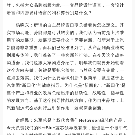
牌，包括大众品牌都极力统一一套品牌设计语言，一套设计
语言和四套设计语言的利和弊分别是什么？
杨晓东：所谓的自主品牌窗口期关键看你怎么定义。其
实市场动能、势能都是可以转变的，我们认为当前是上汽乘
用车的发展期。发展期需要什么？需要创新。创新对于上汽
新能源非常重要，而我们已经准备好了。从产品到商业模式
到服务体验，我们准备了一整套新的打法。在今天这个战略
沟通会，我们也跟大家沟通介绍了。明年我们就要开始朝着
这个方向去做，关键是要把它落实。当然落实要有先后，一
点点去落实。我们为什么要尝试创新？很简单，就是基于上
汽集团“新四化”的战略指导。为什么是“新四化”，“新四化”是
整个产业和行业的发展总结出来的趋势性、战略性、指导性
的发展方向。基于这个指导性战略方向，作为自主品牌，上
汽新能源怎么起到行业引领作用，这就需要创新。
俞经民：朱军总是全权代言我们NetGreen绿芯的产品，
今天负责我们的NetBlue蓝芯领导没有来，他也是一个很牛气