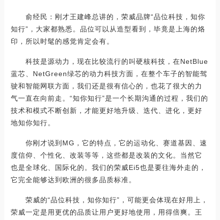
俞经民：刚才王建峰总讲的，荣威品牌“品位科技，知你
知行”，大家都熟悉。品位可以从造型看到，毕竟是上海的烙
印，所以时髦的感觉肯定会有。
科技是源动力，现在比较流行的叫硬核科技，在NetBlue
蓝芯、NetGreen绿芯的动力科技方面，在整个车子的智能驾
驶和智能网联方面，我们还是很有信心的，也花了很大的力
气一直在向前走。“知你知行”是一个长期沟通的过程，我们的
技术和模式不断创新，才能更好地升级、迭代、进化，更好
地知你知行。
你刚才说到MG，它的特点，它的运动化、赛道基因、速
度信仰、个性化、改装等等，这些都是改装的文化。当然它
也是全球化、国际化的。我们的荣威Ei5也是要往海外走的，
它完全能够达到欧洲的很多品质标准。
荣威的“品位科技，知你知行”，可能更会体现在好用上，
荣威一定是用更优的品质让用户更好地使用，用得倍爽。王