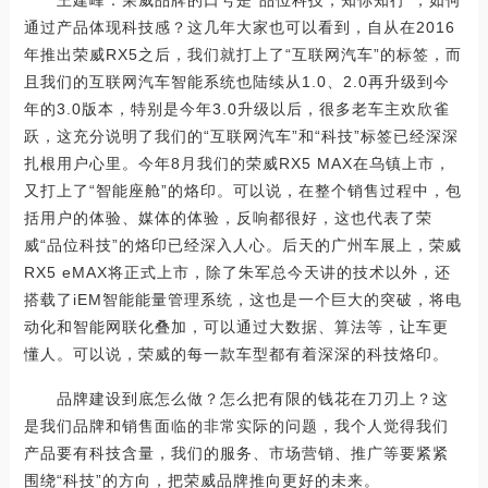
王建峰：荣威品牌的口号是“品位科技，知你知行”，如何
通过产品体现科技感？这几年大家也可以看到，自从在2016
年推出荣威RX5之后，我们就打上了“互联网汽车”的标签，而
且我们的互联网汽车智能系统也陆续从1.0、2.0再升级到今
年的3.0版本，特别是今年3.0升级以后，很多老车主欢欣雀
跃，这充分说明了我们的“互联网汽车”和“科技”标签已经深深
扎根用户心里。今年8月我们的荣威RX5 MAX在乌镇上市，
又打上了“智能座舱”的烙印。可以说，在整个销售过程中，包
括用户的体验、媒体的体验，反响都很好，这也代表了荣
威“品位科技”的烙印已经深入人心。后天的广州车展上，荣威
RX5 eMAX将正式上市，除了朱军总今天讲的技术以外，还
搭载了iEM智能能量管理系统，这也是一个巨大的突破，将电
动化和智能网联化叠加，可以通过大数据、算法等，让车更
懂人。可以说，荣威的每一款车型都有着深深的科技烙印。
品牌建设到底怎么做？怎么把有限的钱花在刀刃上？这
是我们品牌和销售面临的非常实际的问题，我个人觉得我们
产品要有科技含量，我们的服务、市场营销、推广等要紧紧
围绕“科技”的方向，把荣威品牌推向更好的未来。