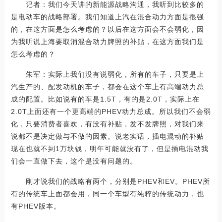
记者：我们今天讲的新能源战略沟通，我听到比较多的
是电动车的战略部署。我们知道上汽在混合动力方面是很强
的，在这方面是怎么考虑的？以后在这方面会不会弱化，因
为我听说上海要取消混合动力牌照的补贴，在这方面我们是
怎么考虑的？
朱军：实际上我们没有说弱化，所有的车子，只要是上
汽生产的、配发动机的车子，都会在这个车上有高端动力总
成的配置。比如说有的车是1.5T，有的是2.0T，实际上在
2.0T上面还有一个更高端的PHEV动力总成。所以我们不会弱
化，只要消费者喜欢，有没有补贴，发不发牌照，对我们来
说都不是决定做与不做的因素。说老实话，插电混动的补贴
现在也就不到1万块钱，明年可能就没有了，但是插电混动我
们会一直做下去，这个是没有问题的。
刚才说我们的战略有两个，分别是PHEV和EV。PHEV所
有的传统车上面都会用，同一个车型有纯粹的传统动力，也
有PHEV版本。