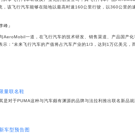
统，该飞行汽车能够在陆地以最高时速160公里行驶，以360公里
李峰』
eroMobil一道，在飞行汽车的技术研发、销售渠道、产品国产
j Vaculik表示：“未来飞行汽车的产值将占汽车产业的1/3，达到1万亿
款限量联名鞋
是对于PUMA这种与汽车颇有渊源的品牌与法拉利推出联名新品就顺理成
了
布新车型预告图