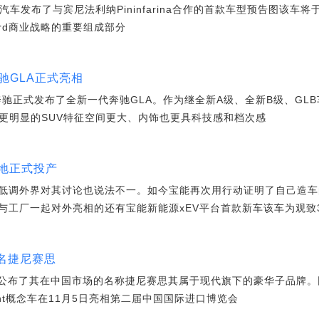
汽车发布了与宾尼法利纳Pininfarina合作的首款车型预告图该车
rward商业战略的重要组成部分
奔驰GLA正式亮相
奔驰正式发布了全新一代奔驰GLA。作为继全新A级、全新B级、GLB
有更明显的SUV特征空间更大、内饰也更具科技感和档次感
地正式投产
低调外界对其讨论也说法不一。如今宝能再次用行动证明了自己造车
与工厂一起对外亮相的还有宝能新能源xEV平台首款新车该车为观致
定名捷尼赛思
s品牌公布了其在中国市场的名称捷尼赛思其属于现代旗下的豪华子品牌
int概念车在11月5日亮相第二届中国国际进口博览会