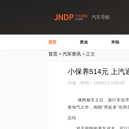
汽车导航
首页
奥迪
奔驰
首页
>
汽车资讯
>
正文
小保养514元 上
作者：
时间：1900/1/1 0:00:00
继两厢车之后，旅行车也开始
接地气之外，阅朗“用起来”也
总结：
对于阅朗的养车成本，可以说