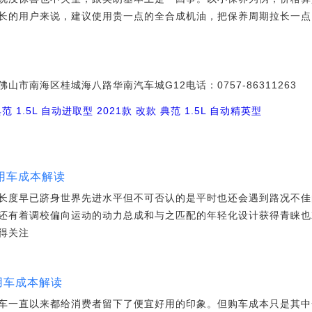
长的用户来说，建议使用贵一点的全合成机油，把保养周期拉长一点
市南海区桂城海八路华南汽车城G12电话：0757-86311263
典范 1.5L 自动进取型
2021款 改款 典范 1.5L 自动精英型
际用车成本解读
长度早已跻身世界先进水平但不可否认的是平时也还会遇到路况不佳
还有着调校偏向运动的动力总成和与之匹配的年轻化设计获得青睐也
得关注
8用车成本解读
系车一直以来都给消费者留下了便宜好用的印象。但购车成本只是其