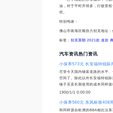
油，对于平时开得多，行驶里程
些。
特别鸣谢：
佛山市南海区顺协力别克地址：佛山
标签：
别克
英朗
2021款 改款 
汽车资讯热门资讯
小保养573元 长安福特锐
尽管今天国内铺装道路的水平、
空间了。除此以外长安福特锐际
锤子买卖长期使用的成本同样值
1900/1/1 0:00:00
小保养560元 东风标致40
和同样源自欧洲的BBA相比法