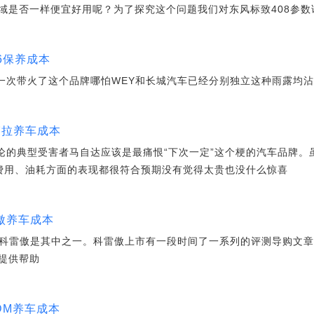
域是否一样便宜好用呢？为了探究这个问题我们对东风标致408参数
H6保养成本
再一次带火了这个品牌哪怕WEY和长城汽车已经分别独立这种雨露均
赛拉养车成本
理论的典型受害者马自达应该是最痛恨“下次一定”这个梗的汽车品牌。
费用、油耗方面的表现都很符合预期没有觉得太贵也没什么惊喜
雷傲养车成本
V科雷傲是其中之一。科雷傲上市有一段时间了一系列的评测导购文
提供帮助
 DM养车成本