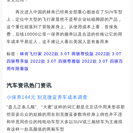
再次进入中国的林肯已经将全部重心都放在了SUV车型
上，定位中大型的飞行家显然不是帮企业站稳脚跟的产品，
这个重任就落到了冒险家身上。从使用成本上看，首保免
费，后续10000公里一保养的频率以及合适的价格让它的用
车成本平易近人，这不难让人看出美国人是有备而来
标签：
林肯
飞行家
2022款 3.0T 两驱尊悦版
2022款 3.0T
四驱尊享版
2022款 3.0T 四驱尊雅版
2022款 3.0T 四驱百
周年限量版
汽车资讯热门资讯
小保养144元 别克微蓝养车成本调查
“盘儿正条儿顺”、“大蜜”这样的词汇都是北京话中用来形容那
些容姿出众的姑娘的用在别克微蓝参数询价身上倒也并不违
和毕竟同价位的纯电动车型大多以SUV或三厢轿车为主难得
有这样一款高颜值的两厢车型