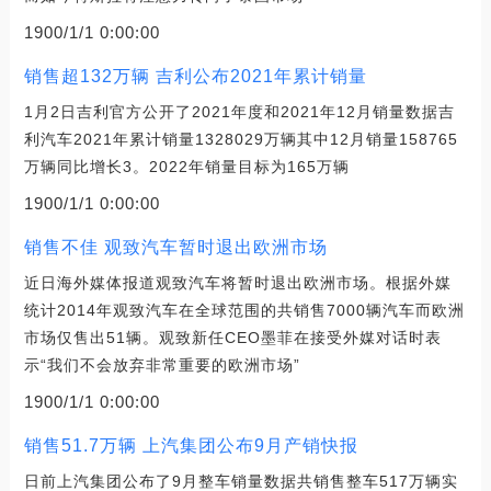
1900/1/1 0:00:00
销售超132万辆 吉利公布2021年累计销量
1月2日吉利官方公开了2021年度和2021年12月销量数据吉
利汽车2021年累计销量1328029万辆其中12月销量158765
万辆同比增长3。2022年销量目标为165万辆
1900/1/1 0:00:00
销售不佳 观致汽车暂时退出欧洲市场
近日海外媒体报道观致汽车将暂时退出欧洲市场。根据外媒
统计2014年观致汽车在全球范围的共销售7000辆汽车而欧洲
市场仅售出51辆。观致新任CEO墨菲在接受外媒对话时表
示“我们不会放弃非常重要的欧洲市场”
1900/1/1 0:00:00
销售51.7万辆 上汽集团公布9月产销快报
日前上汽集团公布了9月整车销量数据共销售整车517万辆实