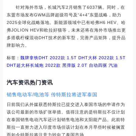
针对海外市场，长城汽车2月销售了6037辆。同时，在
东盟市场发布GWM品牌超级符号及“4+4”东盟战略，助力
2025全球化战略落地。新能源领域中已有哈弗H6 HEV、哈
弗JOLION HEV和欧拉好猫等，未来还将在海外市场推出更
多搭载柠檬混动DHT技术的新车型，完善产品矩阵，提升品
牌影响力。
标签：
魏牌
拿铁DHT
2022款 1.5T DHT大杯
2022款 1.5T
DHT超大杯
长城
炮
2022款 黑弹版 2.0T 自动四驱 汽油
汽车资讯热门资讯
销售电动车/电池等 传特斯拉将进军泰国
日前我们从外媒获悉特斯拉已提交进入泰国市场的申请作为
该公司最新的市场扩张举措。值得注意的是特斯拉不仅计划
在泰国销售电动汽车还计划销售电池和太阳能产品。此前特
斯拉一直努力进入印度市场但该计划在本月早些时候被搁置
而如今特斯拉将注意力转向了泰国市场