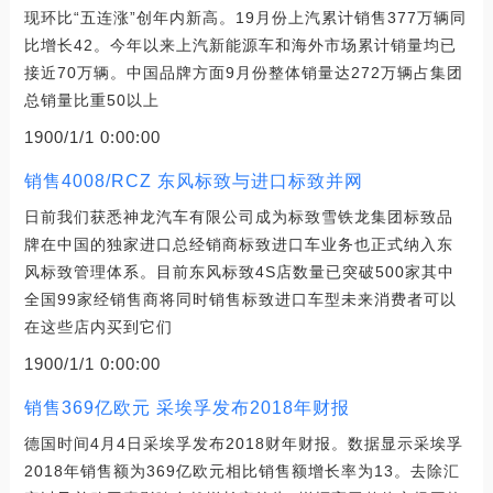
现环比“五连涨”创年内新高。19月份上汽累计销售377万辆同
比增长42。今年以来上汽新能源车和海外市场累计销量均已
接近70万辆。中国品牌方面9月份整体销量达272万辆占集团
总销量比重50以上
1900/1/1 0:00:00
销售4008/RCZ 东风标致与进口标致并网
日前我们获悉神龙汽车有限公司成为标致雪铁龙集团标致品
牌在中国的独家进口总经销商标致进口车业务也正式纳入东
风标致管理体系。目前东风标致4S店数量已突破500家其中
全国99家经销售商将同时销售标致进口车型未来消费者可以
在这些店内买到它们
1900/1/1 0:00:00
销售369亿欧元 采埃孚发布2018年财报
德国时间4月4日采埃孚发布2018财年财报。数据显示采埃孚
2018年销售额为369亿欧元相比销售额增长率为13。去除汇