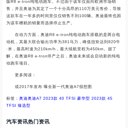
版R8 e-tron纯电动跑车。不过由于该车仅面向欧洲市场销
售，并且奥迪为其定了一个十分高昂的110万美元售价，导致
这款车在一年多的时间里仅仅销售不到100辆。奥迪最终也因
为该车糟糕的销量而选择停止生产。
在动力方面，奥迪R8 e-tron纯电动跑车搭载的是两台电
动机，其最大联合输出功率为381马力，峰值扭矩达到820牛
·米，最高时速为210km/h，最大续航里程为450km。据了
解，在奥迪R8 e-tron停产之后，奥迪未来或会启动新的纯电
动跑车项目。
更多阅读：
或2017年发布 曝全新一代奥迪A7假想图
标签：
奥迪
奥迪A7
2023款 40 TFSI 豪华型
2023款 45
TFSI 臻选型
汽车资讯热门资讯