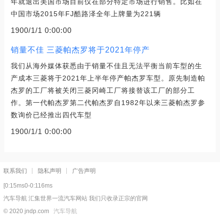
年就退出美国市场目前仅在部分特定市场进行销售。比如在
中国市场2015年FJ酷路泽全年上牌量为221辆
1900/1/1 0:00:00
销量不佳 三菱帕杰罗将于2021年停产
我们从海外媒体获悉由于销量不佳且无法平衡当前车型的生
产成本三菱将于2021年上半年停产帕杰罗车型。原先制造帕
杰罗的工厂将被关闭三菱冈崎工厂将接替该工厂的部分工
作。第一代帕杰罗第二代帕杰罗自1982年以来三菱帕杰罗参
数询价已经推出四代车型
1900/1/1 0:00:00
联系我们
隐私声明
广告声明
[0:15ms0-0:116ms
汽车导航 汇集世界一流汽车网站 我们只收录正宗的官网
© 2020 jndp.com
汽车导航