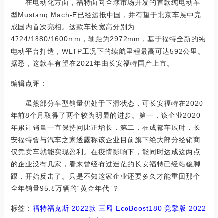
在电动化方面，福特面向全球市场开发的首款纯电动车
型Mustang Mach-E已经运抵中国，并有望于北京车展中完
成国内首次亮相。这款车长宽高分别为
4724/1880/1600mm，轴距为2972mm，基于福特全新的纯
电动平台打造，WLTP工况下的续航里程最高可达592公里。
据悉，这款车有望在2021年由长安福特国产上市。
编辑点评：
虽然部分车型销量仍处于下滑状态，可长安福特在2020
年前8个月取得了两个较为明显的进步。第一，该企业2020
年累计销量一直保持同比正增长；第二，在成都车展时，长
安福特曾与汽车之家透露称该企业目前旗下绝大部分经销商
仅凭卖车就能实现盈利。在疫情影响下，能同时达成这两点
的企业没有几家，看来曾经有过迷茫的长安福特已经站稳脚
跟，开始反击了。只是不知这家企业还要多久才能重回那个
全年销量95.8万辆的“黄金年代”？
标签：
福特
福克斯
2022款 三厢 EcoBoost180 竞擎版
2022