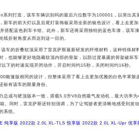
ration系列打造，该车车辆识别码的最后六位数字为100001，以突
，新车的前大灯以及后尾灯装饰板采用全新的银色设计，看上去更加
，并搭配蓝色刹车卡钳。此外，新车还将采用独特的蓝色车漆，该车
光线折射角度从而达到这一目的。
，该车的折叠软顶采用了雷克萨斯最新研发的纤维材料，这种特殊材
时，也能够更好地隐藏软顶内部的骨架，以防过度暴露的骨架破坏车
时以下的时速实现开闭动作，开启时间约15秒，关闭时间约16秒。
00敞篷版相同的设计，但整体采用了看上去更加优雅的白色半苯胺
还标有该车的限量身份。
成与硬顶版本一致，搭载5.0升V8自然吸气发动机，最大功率为47
速箱。同时，雷克萨斯还特别强调，为了让驾驶者更清晰地感受到发
的系统。
 XE 纯享版
2022款 2.0L XL-TLS 悦享版
2022款 2.0L XL-Upr 优