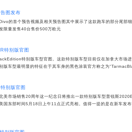
预告图发布
Divo的首个预告视频及相关预告图其中展示了这款跑车的部分尾部细
限量发售40台售价500万欧元
ER特别版官图
lackEdition特别版车型官图。这款特别版车型目前仅在加拿大市场
别版车型最明显的特征在于其车身的黑色涂装官方称之为“TarmacBla
斯特别版官图
市场销售20周年这一纪念日将推出一款特别版车型普锐斯2020Edi
美国东部时间5月18日上午11点正式亮相。值得一提的是在新车发