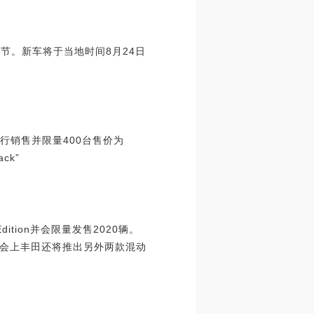
节。新车将于当地时间8月24日
进行销售并限量400台售价为
ck”
tion并会限量发售2020辆。
布会上丰田还将推出另外两款混动