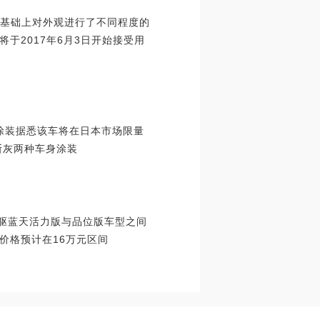
车型的基础上对外观进行了不同程度的
于2017年6月3日开始接受用
车身涂装据悉该车将在日本市场限量
里斯灰两种车身涂装
两驱蓝天活力版与品位版车型之间
价格预计在16万元区间