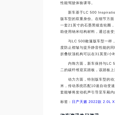
性能驾驶体验课等。
新车基于LC 500 Inspi
版车型的双重身份。在细节方面
一套21英寸的石墨黑锻造轮圈
助使用纳米结构材料，通过改变
与LC 500敞篷版车型一样
度防止褶皱与提升静音性能的同
折叠软顶机构可以在31英里/小
内饰方面，新车保持与LC 5
二的碳纤维迎宾踏板，该踏板上
动力方面，特别版车型的动力总
米，传动系统匹配10速自动变
套能够将发动机声引导至车厢内
标签：
日产
天籁
2022款 2.0L