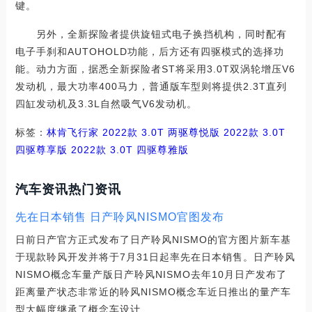
键。
另外，全新探险者提供旋钮式电子换挡机构，同时配有
电子手刹和AUTOHOLD功能，后方还有四驱模式的选择功
能。动力方面，据悉全新探险者ST将采用3.0T双涡轮增压V6
发动机，最大功率400马力，普通版车型则将提供2.3T直列
四缸发动机及3.3L自然吸气V6发动机。
标签：
林肯
飞行家
2022款 3.0T 两驱尊悦版
2022款 3.0T
四驱尊享版
2022款 3.0T 四驱尊雅版
汽车资讯热门资讯
先在日本销售 日产聆风NISMO官图发布
日前日产官方正式发布了日产聆风NISMO的官方图片新车基
于现款聆风开发并将于7月31日起率先在日本销售。日产聆风
NISMO概念车量产版日产聆风NISMO去年10月日产发布了
距离量产状态非常近的聆风NISMO概念车近日推出的量产车
型大幅度继承了概念车设计