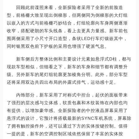
回顾此前谍照来看，全新探险者采用了全新的前脸造
型，前格栅大致呈现出倒梯形，但两侧同为倒梯形的大灯组
以嵌入的方式与前格栅巧妙结合，灯组轮廓向车身两侧逐渐
收窄，搭配硬朗的车头线条，看上去更具力量感。新车前包
围两侧采用了小尺寸开口造型，条状LED行车灯镶嵌其中，
同时银黑双色前下护板的采用也增强了硬派气息。
新车侧后方整体比例和主要设计元素如悬浮式D柱，都与
现款车型相似，但细看之下，新车的车身和细节都有调整升
级。另外新车的尾灯组轮廓更加棱角分明。此外，部分车型
还将采用双边共四出布局的外露式排气，运动感十足。
内饰部分，新车采用了对称式中控台，起伏的面板带来
了强烈的层次感与立体感，软质包裹和木纹装饰在内部也均
有提供，以增加豪华感。全新探险者的中控液晶屏幕采用了
悬浮式的设计，它预计将搭载最新的SYNC车机系统，屏幕除
了拥有触控操作外，还可以通过下方的实体按键控制。值得
一提的是，新车的空调控制区域依然保留了丰富的实体按