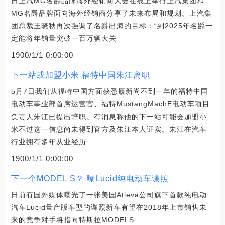
日上汽MG名爵品牌海外经销商大会在线上举行上汽集团和
MG名爵品牌面向海外经销商分享了未来布局和规划。上汽集
团总裁王晓秋再次强调了名爵出海的目标：“到2025年名爵一
定能将年销量突破一百万辆大关
1900/1/1 0:00:00
下一站或加盟小米 福特中国朱江离职
5月7日我们从福特中国方面获悉履新尚不到一年的福特中国
电动车事业部首席运营官、福特MustangMachE电动车项目
负责人朱江已提出辞职。有消息称他的下一站可能会加盟小
米不过这一信息尚未得到官方及朱江本人证实。朱江在汽车
行业拥有多年从业经历
1900/1/1 0:00:00
下一个MODEL S？ 曝Lucid纯电动车谍照
日前有国外媒体曝光了一张美国Atieva公司旗下首款纯电动
汽车Lucid量产版车型的谍照新车有望在2018年上市销售未
来的竞争对手将指向特斯拉MODELS