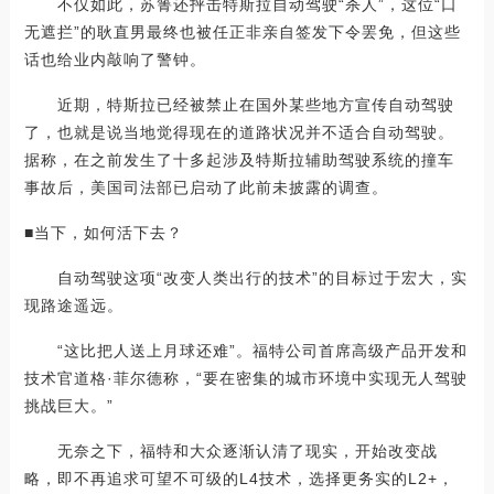
不仅如此，苏箐还抨击特斯拉自动驾驶“杀人”，这位“口
无遮拦”的耿直男最终也被任正非亲自签发下令罢免，但这些
话也给业内敲响了警钟。
近期，特斯拉已经被禁止在国外某些地方宣传自动驾驶
了，也就是说当地觉得现在的道路状况并不适合自动驾驶。
据称，在之前发生了十多起涉及特斯拉辅助驾驶系统的撞车
事故后，美国司法部已启动了此前未披露的调查。
■当下，如何活下去？
自动驾驶这项“改变人类出行的技术”的目标过于宏大，实
现路途遥远。
“这比把人送上月球还难”。福特公司首席高级产品开发和
技术官道格·菲尔德称，“要在密集的城市环境中实现无人驾驶
挑战巨大。”
无奈之下，福特和大众逐渐认清了现实，开始改变战
略，即不再追求可望不可级的L4技术，选择更务实的L2+，