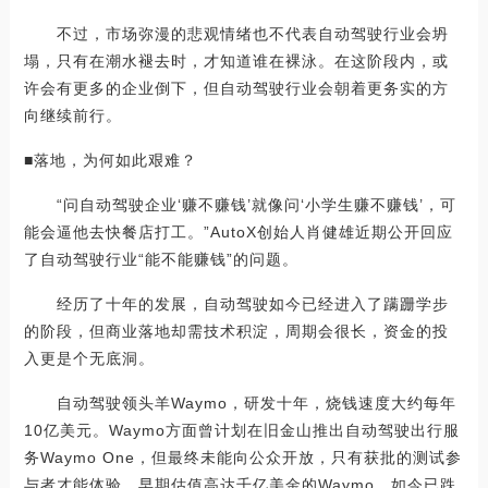
不过，市场弥漫的悲观情绪也不代表自动驾驶行业会坍
塌，只有在潮水褪去时，才知道谁在裸泳。在这阶段内，或
许会有更多的企业倒下，但自动驾驶行业会朝着更务实的方
向继续前行。
■落地，为何如此艰难？
“问自动驾驶企业‘赚不赚钱’就像问‘小学生赚不赚钱’，可
能会逼他去快餐店打工。”AutoX创始人肖健雄近期公开回应
了自动驾驶行业“能不能赚钱”的问题。
经历了十年的发展，自动驾驶如今已经进入了蹒跚学步
的阶段，但商业落地却需技术积淀，周期会很长，资金的投
入更是个无底洞。
自动驾驶领头羊Waymo，研发十年，烧钱速度大约每年
10亿美元。Waymo方面曾计划在旧金山推出自动驾驶出行服
务Waymo One，但最终未能向公众开放，只有获批的测试参
与者才能体验。早期估值高达千亿美金的Waymo，如今已跌