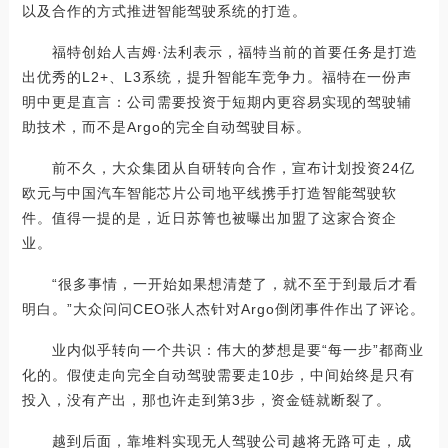
以及合作的方式推进智能驾驶系统的打造。
福特创始人吉姆·法利表示，福特当前的首要任务是打造
出优秀的L2+、L3系统，提升智能车竞争力。福特在一份声
明中更是直言：公司需要投资于短期内更容易实现的驾驶辅
助技术，而不是Argo的完全自动驾驶目标。
前不久，大众集团从自研转向合作，宣布计划投资24亿
欧元与中国汽车智能芯片公司地平线携手打造智能驾驶软
件。值得一提的是，近日苏箐也被曝出加盟了这家合资企
业。
“很多事情，一开始如果想清楚了，就不至于到最后才看
明白。”大众问问CEO张人杰针对Argo倒闭事件作出了评论。
业内似乎转向一个共识：伟大的梦想是要“每一步”都商业
化的。假使走向完全自动驾驶需要走10步，中间始终是只有
投入，没有产出，那也许走到第3步，资金链就断裂了。
越到后面，靠堆料实现无人驾驶公司越将无路可走，成