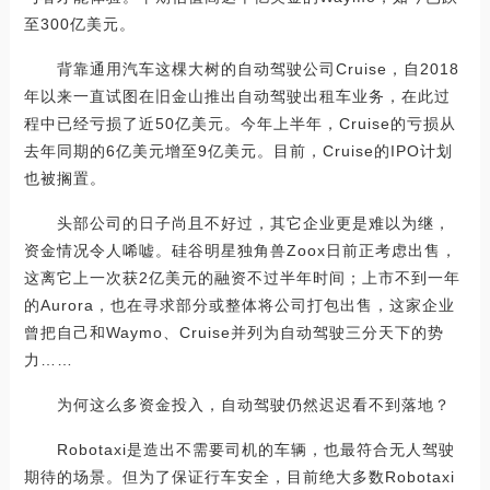
至300亿美元。
背靠通用汽车这棵大树的自动驾驶公司Cruise，自2018
年以来一直试图在旧金山推出自动驾驶出租车业务，在此过
程中已经亏损了近50亿美元。今年上半年，Cruise的亏损从
去年同期的6亿美元增至9亿美元。目前，Cruise的IPO计划
也被搁置。
头部公司的日子尚且不好过，其它企业更是难以为继，
资金情况令人唏嘘。硅谷明星独角兽Zoox日前正考虑出售，
这离它上一次获2亿美元的融资不过半年时间；上市不到一年
的Aurora，也在寻求部分或整体将公司打包出售，这家企业
曾把自己和Waymo、Cruise并列为自动驾驶三分天下的势
力……
为何这么多资金投入，自动驾驶仍然迟迟看不到落地？
Robotaxi是造出不需要司机的车辆，也最符合无人驾驶
期待的场景。但为了保证行车安全，目前绝大多数Robotaxi