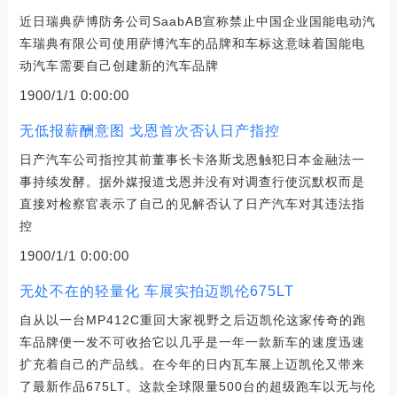
近日瑞典萨博防务公司SaabAB宣称禁止中国企业国能电动汽
车瑞典有限公司使用萨博汽车的品牌和车标这意味着国能电
动汽车需要自己创建新的汽车品牌
1900/1/1 0:00:00
无低报薪酬意图 戈恩首次否认日产指控
日产汽车公司指控其前董事长卡洛斯戈恩触犯日本金融法一
事持续发酵。据外媒报道戈恩并没有对调查行使沉默权而是
直接对检察官表示了自己的见解否认了日产汽车对其违法指
控
1900/1/1 0:00:00
无处不在的轻量化 车展实拍迈凯伦675LT
自从以一台MP412C重回大家视野之后迈凯伦这家传奇的跑
车品牌便一发不可收拾它以几乎是一年一款新车的速度迅速
扩充着自己的产品线。在今年的日内瓦车展上迈凯伦又带来
了最新作品675LT。这款全球限量500台的超级跑车以无与伦