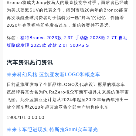
Bronco将成为Jeep牧马人的最直接竞争对手，而后者已经成
为美式硬派SUV的代表之作，阔别市场20余年的Bronco能否
再次唤醒全球消费者对于福特另一匹“野马”的记忆，伴随着
2020年春季福特即将发布该车，相信答案并不遥远。
标签：
福特
Bronco
2023款 2.3T 手动版
2023款 2.7T 自动
版
路虎
发现
2023款 改款 2.0T 300PS S
汽车资讯热门资讯
未来科幻风格 蓝旗亚发新LOGO和概念车
日前蓝旗亚发布了全新品牌LOGO及代表设计愿景的概念车
该品牌将其命名为PuRaZero概念车新车极具未来感仿佛宇宙
飞船。此外蓝旗亚还计划从2024年起至2028年每两年推出一
款全新车型2028年起蓝旗亚将全部生产销售纯电车
1900/1/1 0:00:00
未来卡车照进现实 特斯拉Semi实车曝光