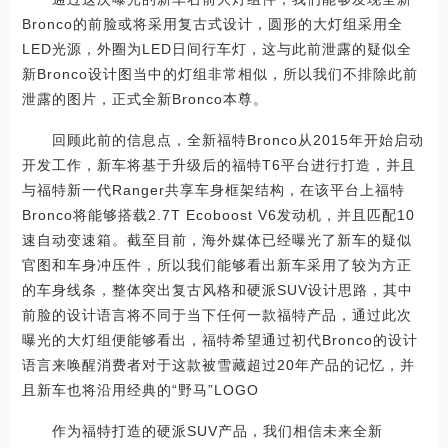
Bronco的前脸或将采用复古式设计，圆形的大灯组采用全
LED光源，外圈为LED日间行车灯，这与此前泄露的疑似全
新Bronco设计图当中的灯组非常相似，所以我们不排除此前
泄露的图片，正式全新Bronco本尊。
回顾此前的信息点，全新福特Bronco从2015年开始启动
开发工作，新车将基于升级后的福特T6平台进行打造，并且
与福特新一代Ranger共享车身框架结构，在该平台上福特
Bronco将能够搭载2.7T Ecoboost V6发动机，并且匹配10
速自动变速箱。截至目前，海外媒体已经曝光了新车的疑似
官图和车身冲压件，所以我们能够看出新车采用了较为方正
的车身线条，整体突出复古风格和硬派SUV设计思路，其中
前脸的设计语言将不同于当下任何一款福特产品，通过此次
曝光的大灯组便能够看出，福特希望通过初代Bronco的设计
语言来唤醒消费者对于这款被雪藏超过20年产品的记忆，并
且新车也将沿用经典的“野马”LOGO
作为福特打造的硬派SUV产品，我们相信未来全新