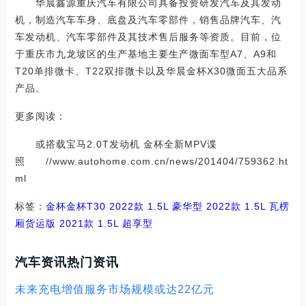
华晨鑫源重庆汽车有限公司具备投资研发汽车及其发动
机，制造汽车车身、底盘及汽车零部件，销售品牌汽车、汽
车发动机、汽车零部件及其技术售后服务等资质。目前，位
于重庆市九龙坡区的生产基地主要生产微面车型A7、A9和
T20单排微卡、T22双排微卡以及华晨金杯X30微面五大品系
产品。
更多阅读：
或搭载宝马2.0T发动机 金杯全新MPV谍
照 //www.autohome.com.cn/news/201404/759362.ht
ml
标签：
金杯
金杯T30
2022款 1.5L 豪华型
2022款 1.5L 瓦楞
厢货运版
2021款 1.5L 超享型
汽车资讯热门资讯
未来充电增值服务市场规模或达22亿元