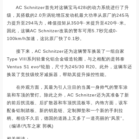
AC Schnitzer首先对这辆宝马428i的动力系统进行了升
级，其搭载的2.0升涡轮增压发动机最大功率从原厂的245马
力提升至294马力，峰值扭矩从350牛·米提升至420牛·米。
因此，这辆AC Schnitzer改装的警车可用5.7秒完成0-
100km/h加速，这比原厂快了0.1秒。
接下来，AC Schnitzer还为这辆警车换装了一组自家
Type VIII系列轻量化铝合金锻造轮圈，与之相配的是韩泰
Ventus S1 evo²轮胎，尺寸为245/30 R20。此外，这辆车还
换装了竞技级绞牙减振器，帮助其提升操控性能。
在外观方面，其最为引人注目的当属一身帅气的警车涂
装和车顶的警灯。除此之外，AC Schnitzer还为其准备了新
的前后扰流板、后扩散器和车顶扰流板等。内饰方面，该车
配备铝制踏板、新的钥匙链、定制脚垫和一个新的手刹拉
柄。相信不久后，德国的道路上又多了一道亮丽的“风景”。
（编译/汽车之家 郭枫)
相关阅读：