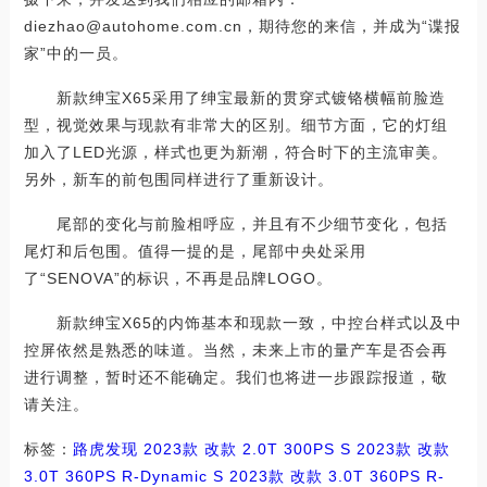
diezhao@autohome.com.cn，期待您的来信，并成为“谍报
家”中的一员。
新款绅宝X65采用了绅宝最新的贯穿式镀铬横幅前脸造
型，视觉效果与现款有非常大的区别。细节方面，它的灯组
加入了LED光源，样式也更为新潮，符合时下的主流审美。
另外，新车的前包围同样进行了重新设计。
尾部的变化与前脸相呼应，并且有不少细节变化，包括
尾灯和后包围。值得一提的是，尾部中央处采用
了“SENOVA”的标识，不再是品牌LOGO。
新款绅宝X65的内饰基本和现款一致，中控台样式以及中
控屏依然是熟悉的味道。当然，未来上市的量产车是否会再
进行调整，暂时还不能确定。我们也将进一步跟踪报道，敬
请关注。
标签：
路虎
发现
2023款 改款 2.0T 300PS S
2023款 改款
3.0T 360PS R-Dynamic S
2023款 改款 3.0T 360PS R-