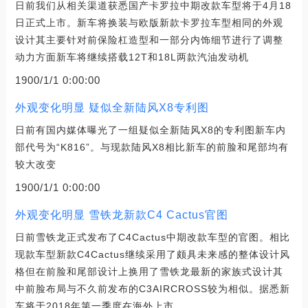
日前我们从相关渠道获悉国产卡罗拉中期改款车型将于4月18
日正式上市。新车将换装与欧版新款卡罗拉车型相同的外观
设计其主要针对前保险杠造型和一部分内饰细节进行了调整
动力方面新车将继续搭载12T和18L两款汽油发动机
1900/1/1 0:00:00
外观变化明显 疑似全新陆风X8专利图
日前有国内媒体曝光了一组疑似全新陆风X8的专利图新车内
部代号为“K816”。与现款陆风X8相比新车的前脸和尾部均有
较大改变
1900/1/1 0:00:00
外观变化明显 雪铁龙新款C4 Cactus官图
日前雪铁龙正式发布了C4Cactus中期改款车型的官图。相比
现款车型新款C4Cactus继续采用了颇具未来感的整体设计风
格但在前脸和尾部设计上换用了雪铁龙最新的家族式设计其
中前脸布局与不久前发布的C3AIRCROSS较为相似。据悉新
车将于2018年第一季度在海外上市