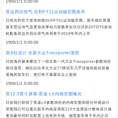
1900/1/1 0:00:00
双边四出排气 吉利FY11运动版官图发布
日前吉利官方发布轿跑SUVFY11运动版官图。新车相比普通
版车型运动气息更加浓厚动力搭载来自沃尔沃的20TDT5发动
机配备双边共四出排气布局将于2019年年内上市
1900/1/1 0:00:00
双A柱设计 全新大众Transporter谍照
日前海外媒体曝光了一组全新一代大众Transporter参数询价
路试谍照。相比以往本次大众T7路试车几乎没做伪装此前被
遮掩的前车灯、尾灯终于暴露在众人面前
1900/1/1 0:00:00
双12.3英寸屏幕 星途-LX内饰官图曝光
日前我们获得了星途LX参数询价的内饰官图和部分外观设计
草图我们可以看出新车内饰采用双123寸连屏设计整体设计感
更加豪华同时在配置上也有所升级。据悉新车将于年内正式