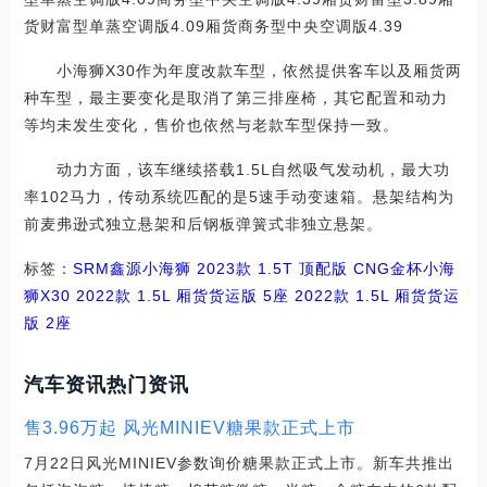
货财富型单蒸空调版4.09厢货商务型中央空调版4.39
小海狮X30作为年度改款车型，依然提供客车以及厢货两
种车型，最主要变化是取消了第三排座椅，其它配置和动力
等均未发生变化，售价也依然与老款车型保持一致。
动力方面，该车继续搭载1.5L自然吸气发动机，最大功
率102马力，传动系统匹配的是5速手动变速箱。悬架结构为
前麦弗逊式独立悬架和后钢板弹簧式非独立悬架。
标签：
SRM鑫源
小海狮
2023款 1.5T 顶配版 CNG
金杯
小海
狮X30
2022款 1.5L 厢货货运版 5座
2022款 1.5L 厢货货运
版 2座
汽车资讯热门资讯
售3.96万起 风光MINIEV糖果款正式上市
7月22日风光MINIEV参数询价糖果款正式上市。新车共推出