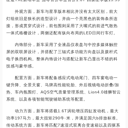
外观方面，新车与星享版本相比并没有太大区别，前大
灯组依旧是狭长的造型设计，并由一个亮黑色的装饰条所连
接，形成贯穿式设计，前包围则采用了大嘴式的前进气散热
一体式格栅设计，两侧还配有纵向布局的LED日间行车灯。
内饰部分，新车采用了全液晶仪表盘与中控多媒体触控
屏的双联屏设计，并搭配了三辐式多功能方向盘以及拨杆式
电子换挡机构。整体内饰设计与搭配让新车凸显出不错的科
技感与豪华感。
配置方面，新车将配备感应式电动尾门、四车窗电动一
键升降、全景天窗、马牌高性能轮胎、外后视镜电动折叠/加
热、车内氛围灯、AQS空气质量管理系统、Lion4.0雄狮智云
系统、以及各项智能驾驶辅助系统等配置。
动力方面，新车将搭载1.6T涡轮增压四缸发动机，最大
功率197马力，最大扭矩290牛·米，并满足国六b排放标准。
传动系统方面，新车将匹配7速湿式双离合变速箱以及四驱系