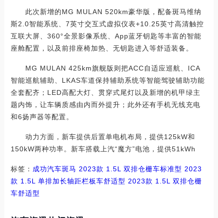
此次新增的MG MULAN 520km豪华版，配备斑马维纳
斯2.0智能系统、7英寸交互式虚拟仪表+10.25英寸高清触控
互联大屏、360°全景影像系统、App蓝牙钥匙等丰富的智能
座舱配置，以及前排座椅加热、无钥匙进入等舒适装备。
MG MULAN 425km旗舰版则把ACC自适应巡航、ICA
智能巡航辅助、LKAS车道保持辅助系统等智能驾驶辅助功能
全套配齐；LED高配大灯、贯穿式尾灯以及新增的机甲绿主
题内饰，让车辆质感由内而外提升；此外还有手机无线充电
和6扬声器等配置。
动力方面，新车提供后置单电机布局，提供125kW和
150kW两种功率。新车搭载上汽“魔方”电池，提供51kWh
标签：
成功汽车
斑马
2023款 1.5L 双排仓栅车标准型
2023
款 1.5L 单排加长轴距栏板车舒适型
2023款 1.5L 双排仓栅
车舒适型