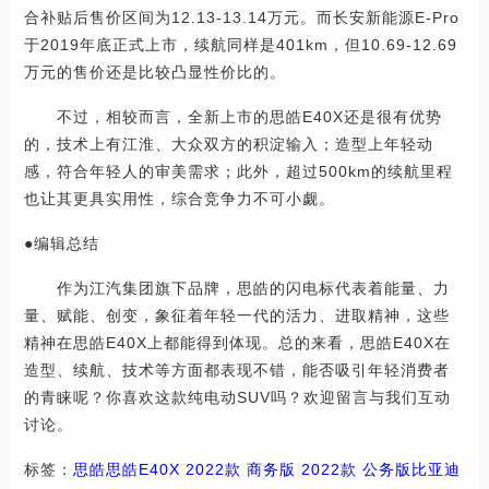
合补贴后售价区间为12.13-13.14万元。而长安新能源E-Pro
于2019年底正式上市，续航同样是401km，但10.69-12.69
万元的售价还是比较凸显性价比的。
不过，相较而言，全新上市的思皓E40X还是很有优势
的，技术上有江淮、大众双方的积淀输入；造型上年轻动
感，符合年轻人的审美需求；此外，超过500km的续航里程
也让其更具实用性，综合竞争力不可小觑。
●编辑总结
作为江汽集团旗下品牌，思皓的闪电标代表着能量、力
量、赋能、创变，象征着年轻一代的活力、进取精神，这些
精神在思皓E40X上都能得到体现。总的来看，思皓E40X在
造型、续航、技术等方面都表现不错，能否吸引年轻消费者
的青睐呢？你喜欢这款纯电动SUV吗？欢迎留言与我们互动
讨论。
标签：
思皓
思皓E40X
2022款 商务版
2022款 公务版
比亚迪