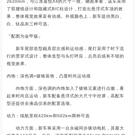
2620mm，与江淮嘉悦X4的尺寸一致。侧面来看，该车采用
了双腰线设计和隐藏式B/C柱设计，打造出悬浮式车顶的效
果，整体视觉效果富有动感。外观颜色上，新车提供黑白、
白、钛晶灰三种可选。
『配图为金甲版』
新车尾部造型颇具层次感和运动感，尾灯采用了时下流
行的贯穿式设计，整体造型与头灯呼应，点亮后或有不错的
视觉效果。
内饰：深色调+镀铬装饰，凸显时尚运动感
内饰方面，深色调的内饰加入了镀铬元素进行点缀，看
起来时尚且运动，新车配备悬浮式的大尺寸中控屏，高配车
型还提供全液晶仪表的配置选项。
动力：续航里程420km和502km两种可选
动力方面，新车将采用一台永磁同步驱动电机，其最大