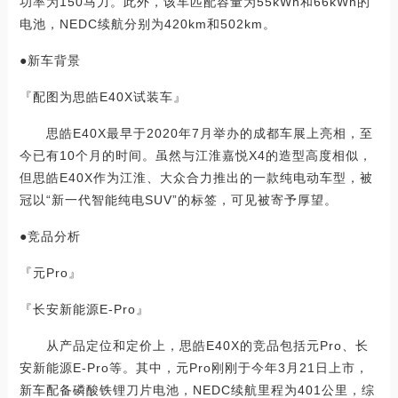
功率为150马力。此外，该车匹配容量为55kWh和66kWh的
电池，NEDC续航分别为420km和502km。
●新车背景
『配图为思皓E40X试装车』
思皓E40X最早于2020年7月举办的成都车展上亮相，至
今已有10个月的时间。虽然与江淮嘉悦X4的造型高度相似，
但思皓E40X作为江淮、大众合力推出的一款纯电动车型，被
冠以“新一代智能纯电SUV”的标签，可见被寄予厚望。
●竞品分析
『元Pro』
『长安新能源E-Pro』
从产品定位和定价上，思皓E40X的竞品包括元Pro、长
安新能源E-Pro等。其中，元Pro刚刚于今年3月21日上市，
新车配备磷酸铁锂刀片电池，NEDC续航里程为401公里，综