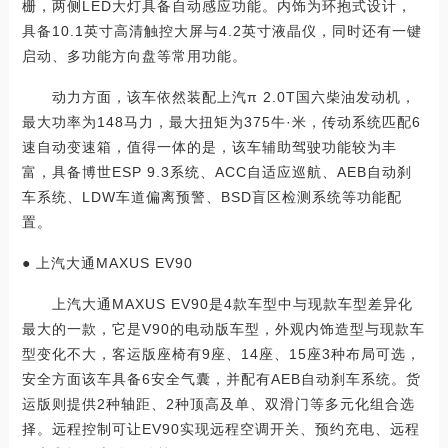
栅，两侧LED大灯具备自动感应功能。内饰为环抱式设计，
具备10.1英寸高清触控大屏与4.2英寸液晶仪，同时还有一键
启动、多功能方向盘等常用功能。
动力方面，该车依然装配上汽π 2.0T国六柴油发动机，
最大功率为148马力，最大扭矩为375牛·米，传动系统匹配6
速自动变速箱，值得一体的是，该车辅助驾驶功能较为丰
富，具备博世ESP 9.3系统、ACC自适应巡航、AEB自动刹
车系统、LDW车道偏离预警、BSD盲区检测系统等功能配
置。
● 上汽大通MAXUS EV90
上汽大通MAXUS EV90是4款车型中与现款车型差异化
最大的一款，它是V90的电动版车型，外观内饰造型与现款车
型变化不大，客运版座椅有9座、14座、15座3种布局可选，
安全方面该车具备6安全气囊，并配有AEB自动刹车系统。货
运版则提供2种轴距、2种顶高及单、双滑门等多元化组合选
择。远程控制可让EV90实现远程空调开关、预约充电、远程