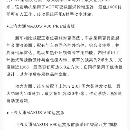
米，该发动机采用了VGT可变截面涡轮增压器，最低1400转
即可介入工作，传动系统匹配6挡手动变速箱。
●上汽大通MAXUS V80 Plus城市版
新车相比城配王定位要相对更高些，车身采用更具质感
的金属漆漆面，配有与车身同色的外饰件、铝合金轮圈，并
具备倒车雷达、电动加热外后视镜等常用功能。内部采用了
环抱式驾驶舱设计与全包覆内饰。该车的顶高为2米出头，宽
度接近1米8，最高容积可达6.9立方米，它同样采用了低地板
设计，以方便后备厢物品的拿取。
动力方面，该车装配了上汽π 2.0T国六柴油发动机，最
大功率为139马力，最大扭矩为330牛·米，传动系统匹配6速
自动变速箱。
●上汽大通MAXUS V90运杰版
上汽大通MAXUS V90运杰版前脸采用“智聚八方”前格