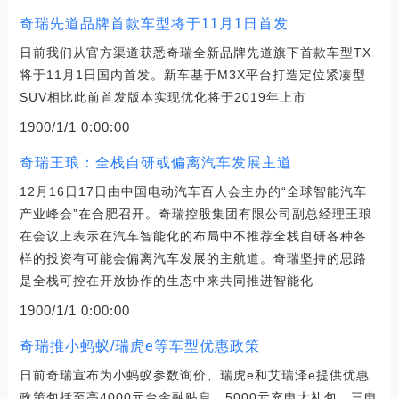
奇瑞先道品牌首款车型将于11月1日首发
日前我们从官方渠道获悉奇瑞全新品牌先道旗下首款车型TX
将于11月1日国内首发。新车基于M3X平台打造定位紧凑型
SUV相比此前首发版本实现优化将于2019年上市
1900/1/1 0:00:00
奇瑞王琅：全栈自研或偏离汽车发展主道
12月16日17日由中国电动汽车百人会主办的“全球智能汽车
产业峰会”在合肥召开。奇瑞控股集团有限公司副总经理王琅
在会议上表示在汽车智能化的布局中不推荐全栈自研各种各
样的投资有可能会偏离汽车发展的主航道。奇瑞坚持的思路
是全栈可控在开放协作的生态中来共同推进智能化
1900/1/1 0:00:00
奇瑞推小蚂蚁/瑞虎e等车型优惠政策
日前奇瑞宣布为小蚂蚁参数询价、瑞虎e和艾瑞泽e提供优惠
政策包括至高4000元台金融贴息、5000元充电大礼包、三电