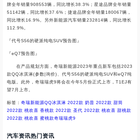
牌全年销量908553辆，同比增长38.3%；星途品牌全年销量
51142辆，同比增长37.6%；捷途品牌全年销量180067辆，
同比增长16.9%。另外新能源汽车销量232814辆，同比增长
112.9%。
『代号S56的硬派纯电SUV预告图』
『eQ7预告图』
在产品规划方面，奇瑞新能源2023年重点新车包括2023
款QQ冰淇淋(参数|询价)、代号S56的硬派纯电SUV和eQ7纯
电版。此外，奇瑞瑞虎9将会在今年5月份正式上市，T1EJ有
望7月上市。
标签：
奇瑞新能源
QQ冰淇淋
2022款 奶昔
2022款 甜筒
2022款 桃欢喜 香桃款
2022款 圣代
2022款 桃欢喜 甜桃款
2022款 桃欢喜 蜜桃款
奇瑞
瑞虎9
汽车资讯热门资讯