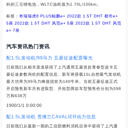
科的三元锂电池，WLTC油耗值为1.70L/100km。
标签：
奇瑞
瑞虎8 PLUS鲲鹏e+
2022款 1.5T DHT 都市e+
5座
2022款 1.5T DHT 风范e+ 5座
2022款 1.5T DHT 风范
e+ 7座
汽车资讯热门资讯
配1.5L发动机/99马力 五菱征途配置曝光
日前我们从相关渠道获得了上汽通用五菱首款青春型皮卡五
菱征途参数询价的配置信息。新车将搭载15L自然吸气发动机
最大功率为99马力峰值扭矩为140牛米。当前五菱征途正式
开启预售新车共有进取型、开拓型两款车型预售价分别为598
万和638万
1900/1/1 0:00:00
配1.5L发动机 雪佛兰CAVALIER动力信息
日前我们从最新一期的工信部燃料消耗目录中获得了上汽通