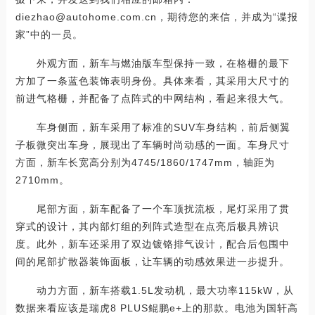
diezhao@autohome.com.cn，期待您的来信，并成为“谍报
家”中的一员。
外观方面，新车与燃油版车型保持一致，在格栅的最下
方加了一条蓝色装饰表明身份。具体来看，其采用大尺寸的
前进气格栅，并配备了点阵式的中网结构，看起来很大气。
车身侧面，新车采用了标准的SUV车身结构，前后侧翼
子板微突出车身，展现出了车辆时尚动感的一面。车身尺寸
方面，新车长宽高分别为4745/1860/1747mm，轴距为
2710mm。
尾部方面，新车配备了一个车顶扰流板，尾灯采用了贯
穿式的设计，其内部灯组的列阵式造型在点亮后极具辨识
度。此外，新车还采用了双边镀铬排气设计，配合后包围中
间的尾部扩散器装饰面板，让车辆的动感效果进一步提升。
动力方面，新车搭载1.5L发动机，最大功率115kW，从
数据来看应该是瑞虎8 PLUS鲲鹏e+上的那款。电池为国轩高