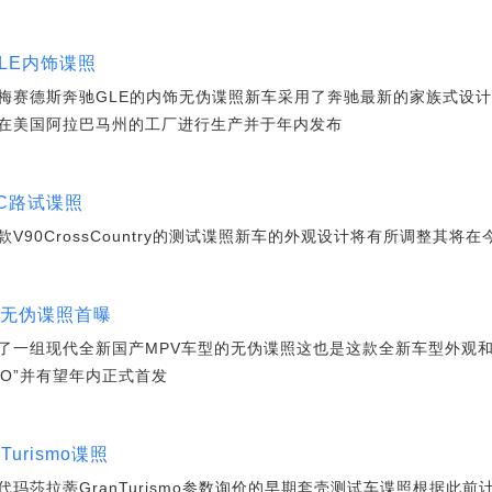
LE内饰谍照
梅赛德斯奔驰GLE的内饰无伪谍照新车采用了奔驰最新的家族式设
在美国阿拉巴马州的工厂进行生产并于年内发布
CC路试谍照
90CrossCountry的测试谍照新车的外观设计将有所调整其将
型无伪谍照首曝
了一组现代全新国产MPV车型的无伪谍照这也是这款全新车型外观
TO”并有望年内正式首发
urismo谍照
玛莎拉蒂GranTurismo参数询价的早期套壳测试车谍照根据此