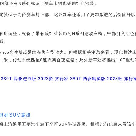
圈内部还有N系列标识，刹车卡钳也采用红色涂装。
翼位于高位刹车灯上部。此外新车还采用了更加激进的后保险杆以
所调整，配备了带有碳纤维装饰的N系列运动座椅，中部引入红色
线。
mance套件版或延续在售车型动力。但根据相关消息来看，现代胜达未
8牛·米，传动系统匹配8速双离合变速箱；此外新车还将推出1.6T混
 380T 两驱进取版
2023款 旅行家 380T 两驱精英版
2023款 旅行
银标SUV谍照
组上汽通用五菱汽车旗下全新SUV路试谍照。根据此前信息来看该车