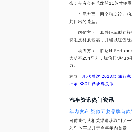
饰；带有金色花纹的21英寸轮
车尾方面，两个独立设计的尾
共四出的造型。
内饰方面，套件版车型同样有
翻毛皮材质包裹，并辅以红色缝
动力方面，胜达N Perfor
大功率294马力，峰值扭矩41
力。
标签：
现代
胜达
2023款 旅行家
行家 380T 两驱尊贵版
汽车资讯热门资讯
年内发布 疑似五菱品牌首款
日前我们从相关渠道获取到了一
列SUV车型并于今年年内首发