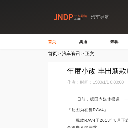
汽车导航
首页
奥迪
奔驰
首页
>
汽车资讯
>
正文
年度小改 丰田新款R
作者：
时间：1900/1/1 0:00:00
日前，据国内媒体报道，一汽丰
『配图为在售RAV4』
现款RAV4于2013年8月
合消费者的需求。