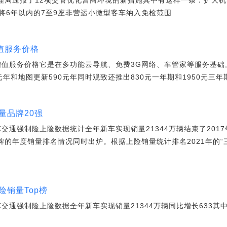
通管理局通报了12项交管优化营商环境的新措施其中有这样一条：扩大
将6年以内的7至9座非营运小微型客车纳入免检范围
增值服务价格
2增值服务价格它是在多功能云导航、免费3G网络、车管家等服务基
0元年和地图更新590元年同时观致还推出830元一年期和1950元三
量品牌20强
车交通强制险上险数据统计全年新车实现销量21344万辆结束了201
牌的年度销量排名情况同时出炉。根据上险销量统计排名2021年的“
险销量Top榜
车交通强制险上险数据全年新车实现销量21344万辆同比增长633其中