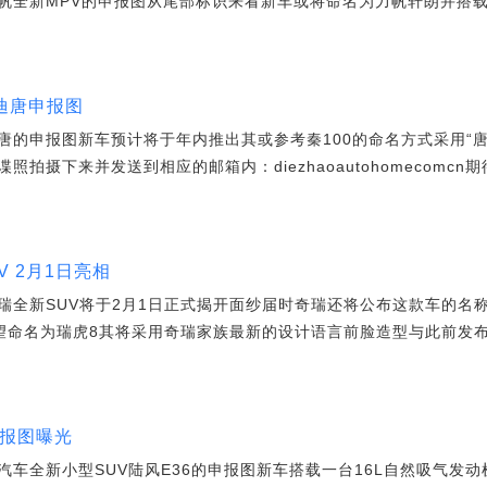
帆全新MPV的申报图从尾部标识来看新车或将命名为力帆轩朗并搭
亚迪唐申报图
的申报图新车预计将于年内推出其或参考秦100的命名方式采用“唐
拍摄下来并发送到相应的邮箱内：diezhaoautohomecomcn
V 2月1日亮相
瑞全新SUV将于2月1日正式揭开面纱届时奇瑞还将公布这款车的名
望命名为瑞虎8其将采用奇瑞家族最新的设计语言前脸造型与此前发布的
申报图曝光
车全新小型SUV陆风E36的申报图新车搭载一台16L自然吸气发动