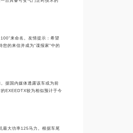
载一台具备可变气门正时技术的
100”来命名。友情提示：希望
期待您的来信并成为“谍报家”中的
称。据国内媒体透露该车或为前
EXEEDTX较为相似预计于今
机最大功率125马力。根据车尾