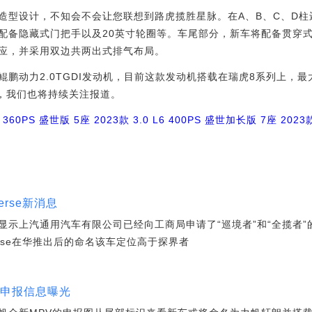
型设计，不知会不会让您联想到路虎揽胜星脉。在A、B、C、D柱
配备隐藏式门把手以及20英寸轮圈等。车尾部分，新车将配备贯穿
应，并采用双边共两出式排气布局。
动力2.0TGDI发动机，目前这款发动机搭载在瑞虎8系列上，最大
息，我们也将持续关注报道。
6 360PS 盛世版 5座
2023款 3.0 L6 400PS 盛世加长版 7座
2023款
erse新消息
显示上汽通用汽车有限公司已经向工商局申请了“巡境者”和“全揽者
erse在华推出后的命名该车定位高于探界者
V申报信息曝光