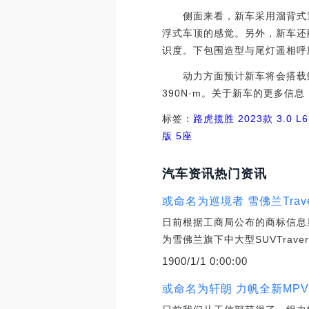
侧面来看，新车采用溜背式造
浮式车顶的感觉。另外，新车还
识度。下包围造型与尾灯遥相呼
动力方面预计新车将会搭载鲲鹏
390N·m。关于新车的更多信
标签：
路虎
揽胜
2023款 3.0 L
版 5座
汽车资讯热门资讯
或命名为巡境者 雪佛兰Trav
日前根据工商局公布的商标信息
为雪佛兰旗下中大型SUVTrav
1900/1/1 0:00:00
或命名为轩朗 力帆全新MP