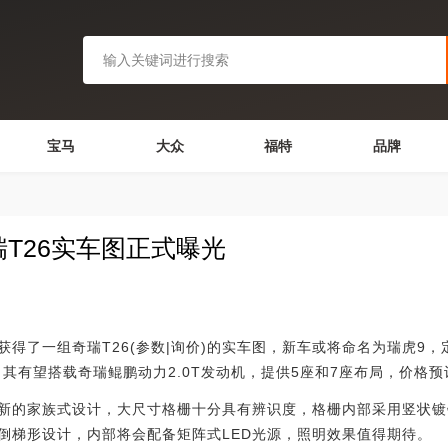
宝马
大众
福特
品牌
瑞T26实车图正式曝光
组奇瑞T26(参数|询价)的实车图，新车或将命名为瑞虎9，定
，其有望搭载奇瑞鲲鹏动力2.0T发动机，提供5座和7座布局，价格预
的家族式设计，大尺寸格栅十分具有辨识度，格栅内部采用竖状镀铬
倒梯形设计，内部将会配备矩阵式LED光源，照明效果值得期待。