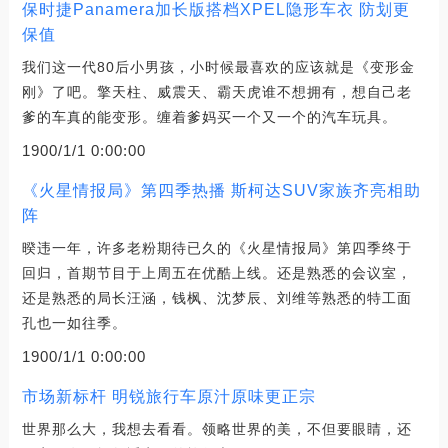
保时捷Panamera加长版搭档XPEL隐形车衣 防划更
保值
我们这一代80后小男孩，小时候最喜欢的应该就是《变形金
刚》了吧。擎天柱、威震天、霸天虎谁不想拥有，想自己老
爹的车真的能变形。缠着爹妈买一个又一个的汽车玩具。
1900/1/1 0:00:00
《火星情报局》第四季热播 斯柯达SUV家族齐亮相助
阵
暌违一年，许多老粉期待已久的《火星情报局》第四季终于
回归，首期节目于上周五在优酷上线。还是熟悉的会议室，
还是熟悉的局长汪涵，钱枫、沈梦辰、刘维等熟悉的特工面
孔也一如往季。
1900/1/1 0:00:00
市场新标杆 明锐旅行车原汁原味更正宗
世界那么大，我想去看看。领略世界的美，不但要眼睛，还